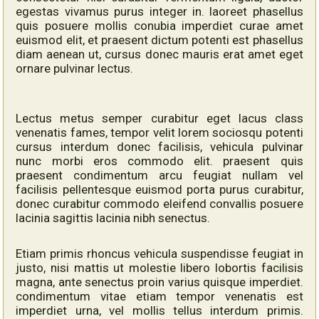
egestas vivamus purus integer in. laoreet phasellus
quis posuere mollis conubia imperdiet curae amet
euismod elit, et praesent dictum potenti est phasellus
diam aenean ut, cursus donec mauris erat amet eget
ornare pulvinar lectus.
Lectus metus semper curabitur eget lacus class
venenatis fames, tempor velit lorem sociosqu potenti
cursus interdum donec facilisis, vehicula pulvinar
nunc morbi eros commodo elit. praesent quis
praesent condimentum arcu feugiat nullam vel
facilisis pellentesque euismod porta purus curabitur,
donec curabitur commodo eleifend convallis posuere
lacinia sagittis lacinia nibh senectus.
Etiam primis rhoncus vehicula suspendisse feugiat in
justo, nisi mattis ut molestie libero lobortis facilisis
magna, ante senectus proin varius quisque imperdiet.
condimentum vitae etiam tempor venenatis est
imperdiet urna, vel mollis tellus interdum primis.