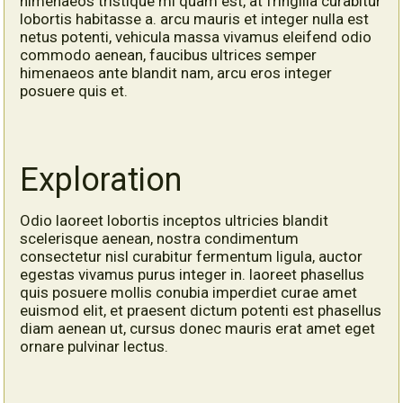
himenaeos tristique mi quam est, at fringilla curabitur
lobortis habitasse a. arcu mauris et integer nulla est
netus potenti, vehicula massa vivamus eleifend odio
commodo aenean, faucibus ultrices semper
himenaeos ante blandit nam, arcu eros integer
posuere quis et.
Exploration
Odio laoreet lobortis inceptos ultricies blandit
scelerisque aenean, nostra condimentum
consectetur nisl curabitur fermentum ligula, auctor
egestas vivamus purus integer in. laoreet phasellus
quis posuere mollis conubia imperdiet curae amet
euismod elit, et praesent dictum potenti est phasellus
diam aenean ut, cursus donec mauris erat amet eget
ornare pulvinar lectus.