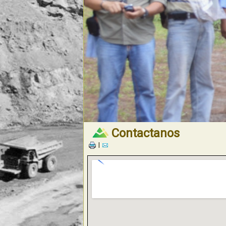
© Free
Joomla! 3 Modules
- by
VinaGecko.com
Contactanos
|