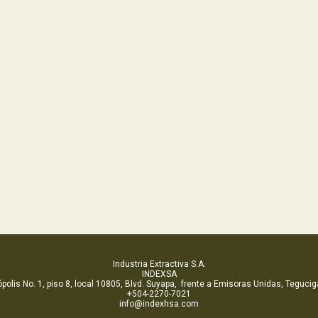
Industria Extractiva S.A.
INDEXSA
polis No. 1, piso 8, local 10805, Blvd. Suyapa, frente a Emisoras Unidas, Tegucig
+504-2270-7021
info@indexhsa.com