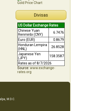
Divisas
US Dollar Exchange Rates
Chinese Yuan
6.7476
Renminbi (CNY)
Euro (EUR)
0.8679
Honduran Lempira
26.8528
(HNL)
Japanese Yen
158.3587
(JPY)
Rates as of 8/7/2026
Source:
www.exchange-
rates.org
alpa, M.D.C.