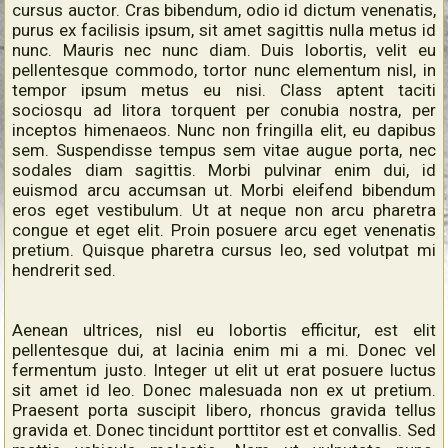
cursus auctor. Cras bibendum, odio id dictum venenatis,
purus ex facilisis ipsum, sit amet sagittis nulla metus id
nunc. Mauris nec nunc diam. Duis lobortis, velit eu
pellentesque commodo, tortor nunc elementum nisl, in
tempor ipsum metus eu nisi. Class aptent taciti
sociosqu ad litora torquent per conubia nostra, per
inceptos himenaeos. Nunc non fringilla elit, eu dapibus
sem. Suspendisse tempus sem vitae augue porta, nec
sodales diam sagittis. Morbi pulvinar enim dui, id
euismod arcu accumsan ut. Morbi eleifend bibendum
eros eget vestibulum. Ut at neque non arcu pharetra
congue et eget elit. Proin posuere arcu eget venenatis
pretium. Quisque pharetra cursus leo, sed volutpat mi
hendrerit sed.
Aenean ultrices, nisl eu lobortis efficitur, est elit
pellentesque dui, at lacinia enim mi a mi. Donec vel
fermentum justo. Integer ut elit ut erat posuere luctus
sit amet id leo. Donec malesuada non ex ut pretium.
Praesent porta suscipit libero, rhoncus gravida tellus
gravida et. Donec tincidunt porttitor est et convallis. Sed